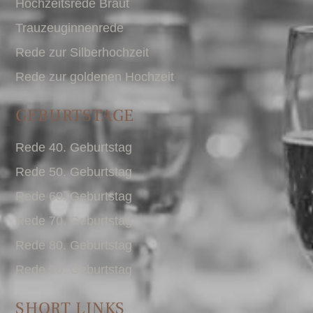
Hochzeitsrede Braut
Trauzeuginnenrede
Rede zur Silberhochzeit
Rede zur goldenen Hochzeit
GEBURTSTAGE
Rede 40. Geburtstag
Rede 50. Geburtstag
Rede 60. Geburtstag
Rede 70. Geburtstag
Rede 80. Geburtstag
Rede 90. Geburtstag
SHORT LINKS