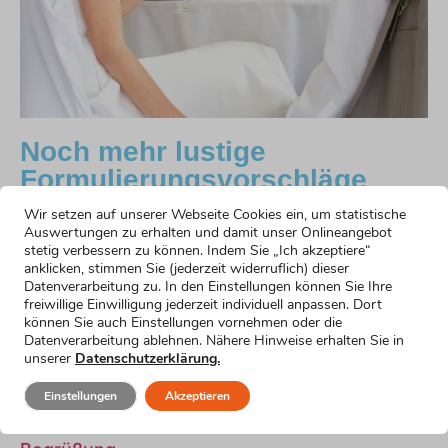
Noch mehr lustige
Formulierungsvorschläge
Wir setzen auf unserer Webseite Cookies ein, um statistische
Konservativer Einstieg
Auswertungen zu erhalten und damit unser Onlineangebot
Mehr erfahren »
stetig verbessern zu können. Indem Sie „Ich akzeptiere“
Hochzeitsrede als Brautvater: Lustiger Einstieg
anklicken, stimmen Sie (jederzeit widerruflich) dieser
Datenverarbeitung zu. In den Einstellungen können Sie Ihre
Mehr erfahren »
freiwillige Einwilligung jederzeit individuell anpassen. Dort
Einstieg mit Datum
können Sie auch Einstellungen vornehmen oder die
Mehr erfahren »
Datenverarbeitung ablehnen. Nähere Hinweise erhalten Sie in
Einstieg für nervöse Brautväter
unserer
Datenschutzerklärung.
Mehr erfahren »
Einstellungen
Akzeptieren
Einstieg für kurze Reden
Mehr erfahren »