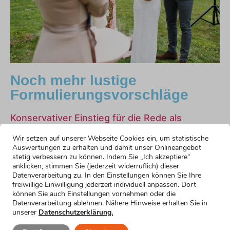
Noch mehr lustige
Formulierungsvorschläge
Konservativer Einstieg für die Rede als
Trauzeugin
Wir setzen auf unserer Webseite Cookies ein, um statistische
Mehr erfahren »
Auswertungen zu erhalten und damit unser Onlineangebot
Hochzeitsrede als Trauzeugin: lustiger Einstieg
stetig verbessern zu können. Indem Sie „Ich akzeptiere“
Mehr erfahren »
anklicken, stimmen Sie (jederzeit widerruflich) dieser
Einstieg in die Hochzeitsrede der Trauzeugin
Datenverarbeitung zu. In den Einstellungen können Sie Ihre
freiwillige Einwilligung jederzeit individuell anpassen. Dort
mit Witz und Selbstironie
können Sie auch Einstellungen vornehmen oder die
Mehr erfahren »
Datenverarbeitung ablehnen. Nähere Hinweise erhalten Sie in
Einstieg für kurze Reden und nervöse
unserer
Datenschutzerklärung.
Trauzeuginnen