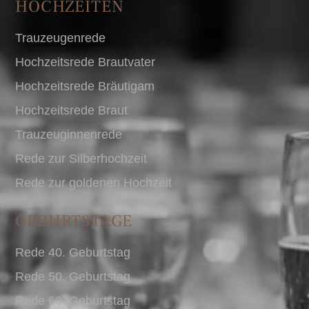
HOCHZEITEN
Trauzeugenrede
Hochzeitsrede Brautvater
Hochzeitsrede Bräutigam
Hochzeitsrede Braut
Trauzeuginnenrede
Rede zur Silberhochzeit
Rede zur goldenen Hochzeit
GEBURTSTAGE
Rede 40. Geburtstag
Rede 50. Geburtstag
Rede 60. Geburtstag