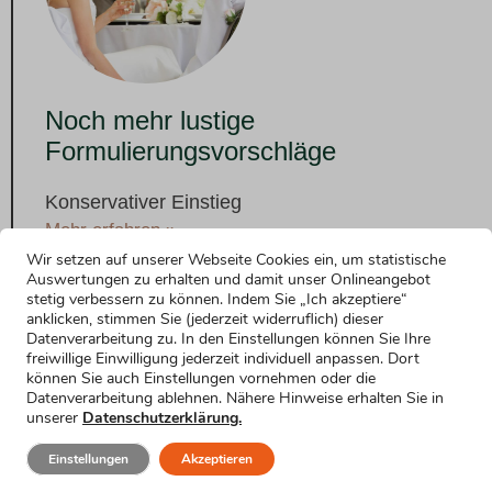
Noch mehr lustige
Formulierungsvorschläge
Konservativer Einstieg
Mehr erfahren »
Wir setzen auf unserer Webseite Cookies ein, um statistische
Hochzeitsrede als Brautvater: Lustiger
Auswertungen zu erhalten und damit unser Onlineangebot
Einstieg
stetig verbessern zu können. Indem Sie „Ich akzeptiere“
anklicken, stimmen Sie (jederzeit widerruflich) dieser
Mehr erfahren »
Datenverarbeitung zu. In den Einstellungen können Sie Ihre
Einstieg mit Datum
freiwillige Einwilligung jederzeit individuell anpassen. Dort
können Sie auch Einstellungen vornehmen oder die
Mehr erfahren »
Datenverarbeitung ablehnen. Nähere Hinweise erhalten Sie in
unserer
Datenschutzerklärung.
Einstieg für nervöse Brautväter
Mehr erfahren »
Einstellungen
Akzeptieren
Einstieg für kurze Reden