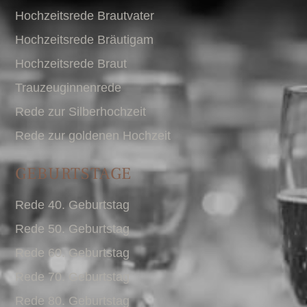
Hochzeitsrede Brautvater
Hochzeitsrede Bräutigam
Hochzeitsrede Braut
Trauzeuginnenrede
Rede zur Silberhochzeit
Rede zur goldenen Hochzeit
GEBURTSTAGE
Rede 40. Geburtstag
Rede 50. Geburtstag
Rede 60. Geburtstag
Rede 70. Geburtstag
Rede 80. Geburtstag