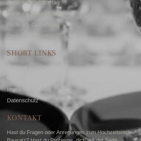
Rede 60. Geburtstag
Rede 70. Geburtstag
Rede 80. Geburtstag
Rede 90. Geburtstag
SHORT LINKS
Account
Presse
Impressum I AGB
Datenschutz
KONTAKT
Hast du Fragen oder Anregungen zum Hochzeitsrede-
Bausatz? Hast du Probleme, dich auf der Seite