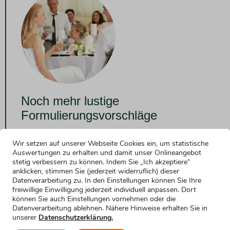
Noch mehr lustige
Formulierungsvorschläge
Konservativer Einstieg
Wir setzen auf unserer Webseite Cookies ein, um statistische
Mehr erfahren »
Auswertungen zu erhalten und damit unser Onlineangebot
stetig verbessern zu können. Indem Sie „Ich akzeptiere“
Hochzeitsrede als Brautvater: Lustiger
anklicken, stimmen Sie (jederzeit widerruflich) dieser
Datenverarbeitung zu. In den Einstellungen können Sie Ihre
Einstieg
freiwillige Einwilligung jederzeit individuell anpassen. Dort
Mehr erfahren »
können Sie auch Einstellungen vornehmen oder die
Datenverarbeitung ablehnen. Nähere Hinweise erhalten Sie in
Einstieg mit Datum
unserer
Datenschutzerklärung.
Mehr erfahren »