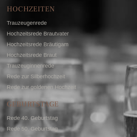
HOCHZEITEN
Trauzeugenrede
Hochzeitsrede Brautvater
Hochzeitsrede Bräutigam
Hochzeitsrede Braut
Trauzeuginnenrede
Rede zur Silberhochzeit
Rede zur goldenen Hochzeit
GEBURTSTAGE
Rede 40. Geburtstag
Rede 50. Geburtstag