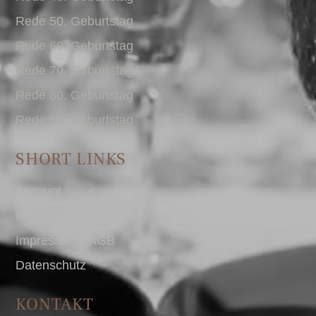
Rede 50. Geburtstag
Rede 60. Geburtstag
Rede 70. Geburtstag
Rede 80. Geburtstag
Rede 90. Geburtstag
SHORT LINKS
Account
Presse
Impressum I AGB
Datenschutz
KONTAKT