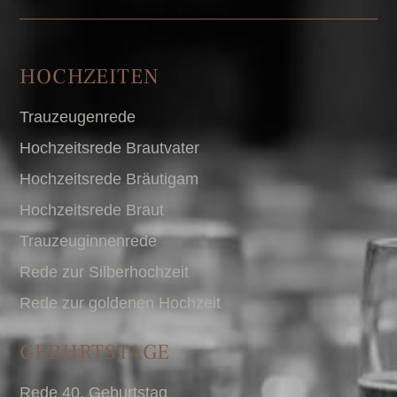
HOCHZEITEN
Trauzeugenrede
Hochzeitsrede Brautvater
Hochzeitsrede Bräutigam
Hochzeitsrede Braut
Trauzeuginnenrede
Rede zur Silberhochzeit
Rede zur goldenen Hochzeit
GEBURTSTAGE
Rede 40. Geburtstag