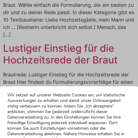
Braut. Wähle einfach die Formulierung, die am besten zu
dir und zu deiner Rede passt. In dieser Kategorie gibt es
10 Textbausteine: Liebe Hochzeitsgäste, mein Mann und
ich … [Rednerin unterbricht sich selbst.] Mensch, das
[…]
Lustiger Einstieg für die
Hochzeitsrede der Braut
Brautrede: Lustiger Einstieg für die Hochzeitsrede der
Braut Hier findest du Formulierungsvorschläge für einen
lustigen Einstieg in deine Hochzeitsrede als Braut. Wähle
Wir setzen auf unserer Webseite Cookies ein, um statistische
einfach die Formulierung, die am besten zu dir und zu
Auswertungen zu erhalten und damit unser Onlineangebot
deiner Rede passt. In dieser Kategorie gibt es 11
stetig verbessern zu können. Indem Sie „Ich akzeptiere“
Textbausteine: Zunächst ein Sicherheitshinweis: Ich
anklicken, stimmen Sie (jederzeit widerruflich) dieser
Datenverarbeitung zu. In den Einstellungen können Sie Ihre
möchte euch bitten, auch später während der Party die
freiwillige Einwilligung jederzeit individuell anpassen. Dort
[…]
können Sie auch Einstellungen vornehmen oder die
Datenverarbeitung ablehnen. Nähere Hinweise erhalten Sie in