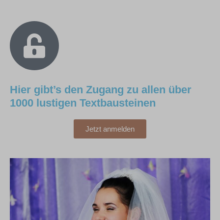
Hier gibt’s den Zugang zu allen über
1000 lustigen Textbausteinen
Jetzt anmelden