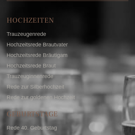
HOCHZEITEN
Trauzeugenrede
Hochzeitsrede Brautvater
Hochzeitsrede Bräutigam
Hochzeitsrede Braut
Trauzeuginnenrede
Rede zur Silberhochzeit
Rede zur goldenen Hochzeit
GEBURTSTAGE
Rede 40. Geburtstag