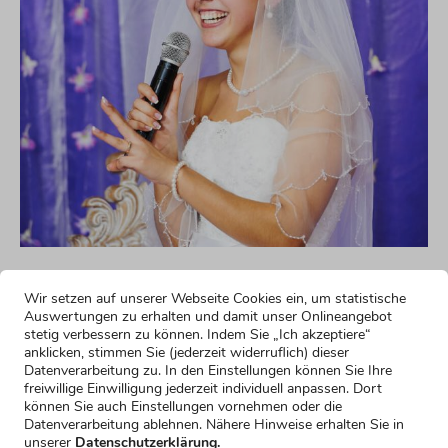
Noch mehr lustige
Wir setzen auf unserer Webseite Cookies ein, um statistische
Formulierungsvorschläge
Auswertungen zu erhalten und damit unser Onlineangebot
stetig verbessern zu können. Indem Sie „Ich akzeptiere“
anklicken, stimmen Sie (jederzeit widerruflich) dieser
Traditioneller Einstieg für die Hochzeitsrede
Datenverarbeitung zu. In den Einstellungen können Sie Ihre
der Braut
freiwillige Einwilligung jederzeit individuell anpassen. Dort
Mehr erfahren »
können Sie auch Einstellungen vornehmen oder die
Lustiger Einstieg für die Hochzeitsrede der
Datenverarbeitung ablehnen. Nähere Hinweise erhalten Sie in
Braut
unserer
Datenschutzerklärung.