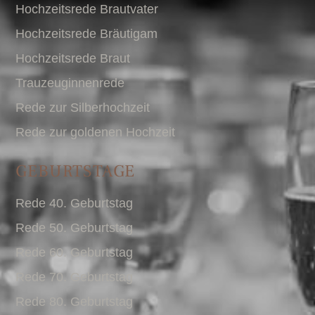
Hochzeitsrede Brautvater
Hochzeitsrede Bräutigam
Hochzeitsrede Braut
Trauzeuginnenrede
Rede zur Silberhochzeit
Rede zur goldenen Hochzeit
GEBURTSTAGE
Rede 40. Geburtstag
Rede 50. Geburtstag
Rede 60. Geburtstag
Rede 70. Geburtstag
Rede 80. Geburtstag