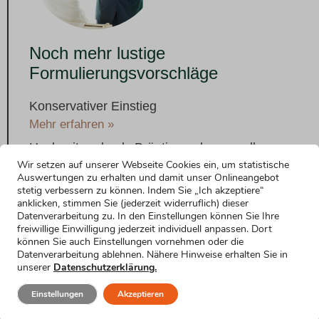
Noch mehr lustige
Formulierungsvorschläge
Konservativer Einstieg
Mehr erfahren »
Hochzeitsrede als Bräutigam: humorvoller
Wir setzen auf unserer Webseite Cookies ein, um statistische
Einstieg
Auswertungen zu erhalten und damit unser Onlineangebot
Mehr erfahren »
stetig verbessern zu können. Indem Sie „Ich akzeptiere“
anklicken, stimmen Sie (jederzeit widerruflich) dieser
Einstieg mit Selbstironie
Datenverarbeitung zu. In den Einstellungen können Sie Ihre
Mehr erfahren »
freiwillige Einwilligung jederzeit individuell anpassen. Dort
können Sie auch Einstellungen vornehmen oder die
Einstieg für kurze Reden
Datenverarbeitung ablehnen. Nähere Hinweise erhalten Sie in
Mehr erfahren »
unserer
Datenschutzerklärung.
Einstieg für den nervösen Bräutigam
Einstellungen
Akzeptieren
Mehr erfahren »