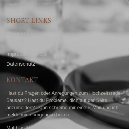
Rede 90. Geburtstag
SHORT LINKS
Account
Presse
Impressum I AGB
Datenschutz
KONTAKT
Hast du Fragen oder Anregungen zum Hochzeitsrede-
Bausatz? Hast du Probleme, dich auf der Seite
anzumelden? Dann schreibe mir eine E-Mail und ich
melde mich umgehend bei dir.
Matthias Müller-Krey