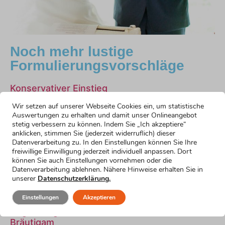
Noch mehr lustige
Formulierungsvorschläge
Konservativer Einstieg
Mehr erfahren »
Wir setzen auf unserer Webseite Cookies ein, um statistische
Hochzeitsrede als Bräutigam: humorvoller
Auswertungen zu erhalten und damit unser Onlineangebot
Einstieg
stetig verbessern zu können. Indem Sie „Ich akzeptiere“
anklicken, stimmen Sie (jederzeit widerruflich) dieser
Mehr erfahren »
Datenverarbeitung zu. In den Einstellungen können Sie Ihre
Einstieg mit Selbstironie
freiwillige Einwilligung jederzeit individuell anpassen. Dort
Mehr erfahren »
können Sie auch Einstellungen vornehmen oder die
Einstieg für kurze Reden
Datenverarbeitung ablehnen. Nähere Hinweise erhalten Sie in
unserer
Datenschutzerklärung.
Mehr erfahren »
Einstieg für den nervösen Bräutigam
Einstellungen
Akzeptieren
Mehr erfahren »
Begrüßung der Gäste in der Hochzeitsrede als
Bräutigam