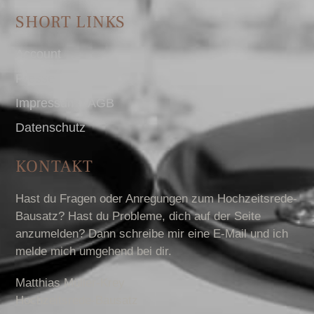
SHORT LINKS
Account
Presse
Impressum I AGB
Datenschutz
KONTAKT
Hast du Fragen oder Anregungen zum Hochzeitsrede-
Bausatz? Hast du Probleme, dich auf der Seite
anzumelden? Dann schreibe mir eine E-Mail und ich
melde mich umgehend bei dir.
Matthias Müller-Krey
Hochzeitsrede-Bausatz