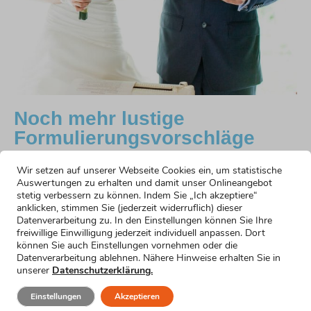
Noch mehr lustige
Formulierungsvorschläge
Konservativer Einstieg
Wir setzen auf unserer Webseite Cookies ein, um statistische
Auswertungen zu erhalten und damit unser Onlineangebot
Mehr erfahren »
stetig verbessern zu können. Indem Sie „Ich akzeptiere“
Hochzeitsrede als Bräutigam: humorvoller
anklicken, stimmen Sie (jederzeit widerruflich) dieser
Einstieg
Datenverarbeitung zu. In den Einstellungen können Sie Ihre
freiwillige Einwilligung jederzeit individuell anpassen. Dort
Mehr erfahren »
können Sie auch Einstellungen vornehmen oder die
Einstieg mit Selbstironie
Datenverarbeitung ablehnen. Nähere Hinweise erhalten Sie in
Mehr erfahren »
unserer
Datenschutzerklärung.
Einstieg für kurze Reden
Mehr erfahren »
Einstellungen
Akzeptieren
Einstieg für den nervösen Bräutigam