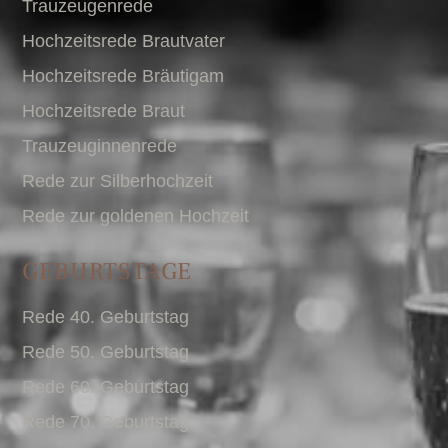
Trauzeugenrede
Hochzeitsrede Brautvater
Hochzeitsrede Bräutigam
Hochzeitsrede Braut
Trauzeuginnenrede
Rede zur Silberhochzeit
Rede zur goldenen Hochzeit
GEBURTSTAGE
Rede 40. Geburtstag
Rede 50. Geburtstag
Rede 60. Geburtstag
Rede 70. Geburtstag