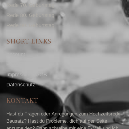
Rede 70. Geburtstag
Rede 80. Geburtstag
Rede 90. Geburtstag
SHORT LINKS
Account
Presse
Impressum I AGB
Datenschutz
KONTAKT
Hast du Fragen oder Anregungen zum Hochzeitsrede-
Bausatz? Hast du Probleme, dich auf der Seite
anzumelden? Dann schreibe mir eine E-Mail und ich