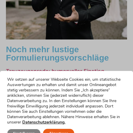
Noch mehr lustige
Formulierungsvorschläge
Trauzeugenrede: humorvoller Einstieg
Mehr erfahren »
Wir setzen auf unserer Webseite Cookies ein, um statistische
Konservativer Einstieg
Auswertungen zu erhalten und damit unser Onlineangebot
stetig verbessern zu können. Indem Sie „Ich akzeptiere“
Mehr erfahren »
anklicken, stimmen Sie (jederzeit widerruflich) dieser
Einstieg mit Selbstironie
Datenverarbeitung zu. In den Einstellungen können Sie Ihre
Mehr erfahren »
freiwillige Einwilligung jederzeit individuell anpassen. Dort
Einstieg für nervöse Trauzeugen
können Sie auch Einstellungen vornehmen oder die
Datenverarbeitung ablehnen. Nähere Hinweise erhalten Sie in
Mehr erfahren »
unserer
Datenschutzerklärung.
Einstieg für kurze Reden
Mehr erfahren »