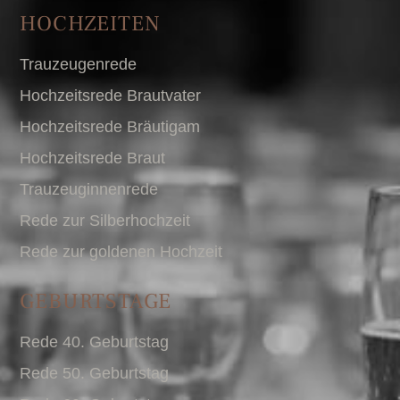
HOCHZEITEN
Trauzeugenrede
Hochzeitsrede Brautvater
Hochzeitsrede Bräutigam
Hochzeitsrede Braut
Trauzeuginnenrede
Rede zur Silberhochzeit
Rede zur goldenen Hochzeit
GEBURTSTAGE
Rede 40. Geburtstag
Rede 50. Geburtstag