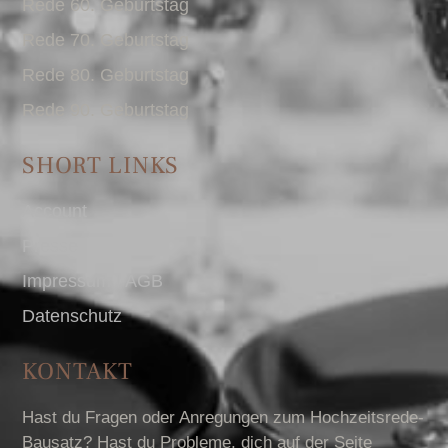
Rede 60. Geburtstag
Rede 70. Geburtstag
Rede 80. Geburtstag
Rede 90. Geburtstag
SHORT LINKS
Account
Presse
Impressum I AGB
Datenschutz
KONTAKT
Hast du Fragen oder Anregungen zum Hochzeitsrede-
Bausatz? Hast du Probleme, dich auf der Seite