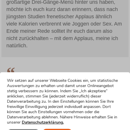
großartige Drei-Gänge-Menü hinter uns haben,
möchte ich euch kurz daran erinnern, dass nach
jüngsten Studien frenetischer Applaus ähnlich
viele Kalorien verbrennt wie Joggen oder Sex. Am
Ende meiner Rede solltet ihr euch darum also
nicht zurückhalten – mit dem Applaus, meine ich
natürlich.
Wir setzen auf unserer Webseite Cookies ein, um statistische
Guten Abend, für alle, die mich noch nicht kennen:
Auswertungen zu erhalten und damit unser Onlineangebot
Mein Name ist Peter. Ich bin der Trauzeuge und
stetig verbessern zu können. Indem Sie „Ich akzeptiere“
anklicken, stimmen Sie (jederzeit widerruflich) dieser
deswegen erwarten viele von euch vermutlich von
Datenverarbeitung zu. In den Einstellungen können Sie Ihre
mir, dass ich in meiner Rede das eine oder andere
freiwillige Einwilligung jederzeit individuell anpassen. Dort
schlüpfrige Detail aus Christians Junggesellenzeit
können Sie auch Einstellungen vornehmen oder die
Datenverarbeitung ablehnen. Nähere Hinweise erhalten Sie in
zum Besten gebe. Und tatsächlich hätte ich da
unserer
Datenschutzerklärung.
einiges zu berichten, doch ich muss euch leider