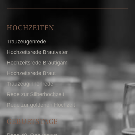
HOCHZEITEN
Trauzeugenrede
Hochzeitsrede Brautvater
Hochzeitsrede Bräutigam
Hochzeitsrede Braut
Trauzeuginnenrede
Rede zur Silberhochzeit
Rede zur goldenen Hochzeit
GEBURTSTAGE