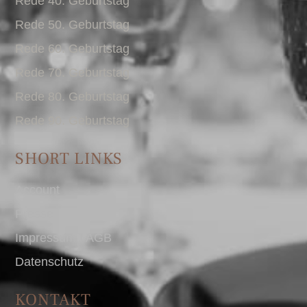
Rede 40. Geburtstag
Rede 50. Geburtstag
Rede 60. Geburtstag
Rede 70. Geburtstag
Rede 80. Geburtstag
Rede 90. Geburtstag
SHORT LINKS
Account
Presse
Impressum I AGB
Datenschutz
KONTAKT